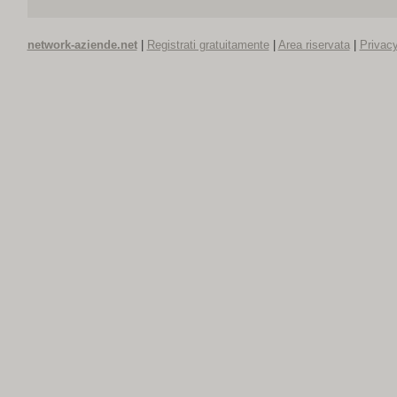
network-aziende.net
|
Registrati gratuitamente
|
Area riservata
|
Privacy